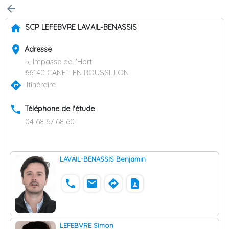
arrow_back
home
SCP LEFEBVRE LAVAIL-BENASSIS
place
Adresse
5, Impasse de l'Hort
66140 CANET EN ROUSSILLON
directions
Itinéraire
phone
Téléphone de l'étude
04 68 67 68 60
LAVAIL-BENASSIS Benjamin
phone
email
directions
contact_page
LEFEBVRE Simon