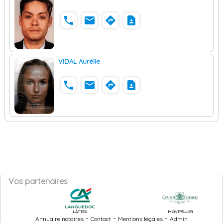
phone
email
directions
contact_page
VIDAL Aurélie
phone
email
directions
contact_page
Vos partenaires
LATTES
MONTPELLIER
-
-
-
Annuaire notaires
Contact
Mentions légales
Admin